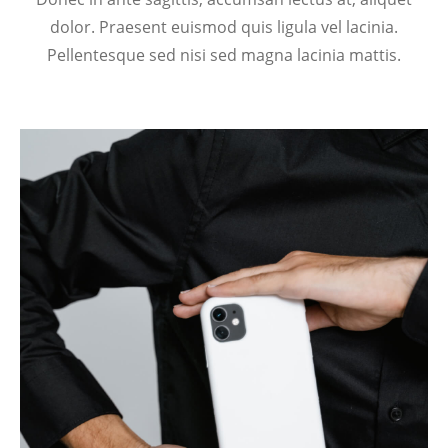
dolor. Praesent euismod quis ligula vel lacinia.
Pellentesque sed nisi sed magna lacinia mattis.